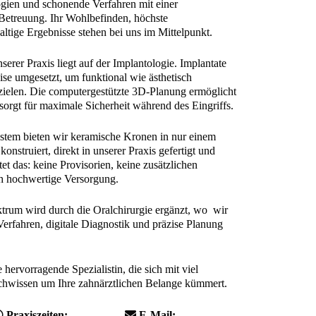
gien und schonende Verfahren mit einer
 Betreuung. Ihr Wohlbefinden, höchste
ltige Ergebnisse stehen bei uns im Mittelpunkt.
erer Praxis liegt auf der Implantologie. Implantate
ise umgesetzt, um funktional wie ästhetisch
zielen. Die computergestützte 3D-Planung ermöglicht
sorgt für maximale Sicherheit während des Eingriffs.
em bieten wir keramische Kronen in nur einem
onstruiert, direkt in unserer Praxis gefertigt und
tet das: keine Provisorien, keine zusätzlichen
ch hochwertige Versorgung.
trum wird durch die Oralchirurgie ergänzt, wo wir
erfahren, digitale Diagnostik und präzise Planung
 hervorragende Spezialistin, die sich mit viel
hwissen um Ihre zahnärztlichen Belange kümmert.
Praxiszeiten:
E-Mail: