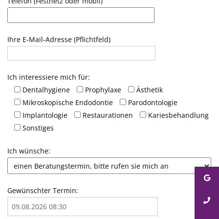
Telefon (Festnetz oder mobil)
Ihre E-Mail-Adresse (Pflichtfeld)
Ich interessiere mich für:
Dentalhygiene
Prophylaxe
Ästhetik
Mikroskopische Endodontie
Parodontologie
Implantologie
Restaurationen
Kariesbehandlung
Sonstiges
Ich wünsche:
Gewünschter Termin: