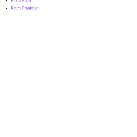
Rhein Main
Raum Frankfurt
Kontakt und Praxiszeiten
Barbarossastraße 2
60388 Frankfurt Bergen-Enkheim
Tel.
06109 – 33882
Praxiszeiten:
Mo-Fr 08.00 Uhr bis 16.00 Uhr