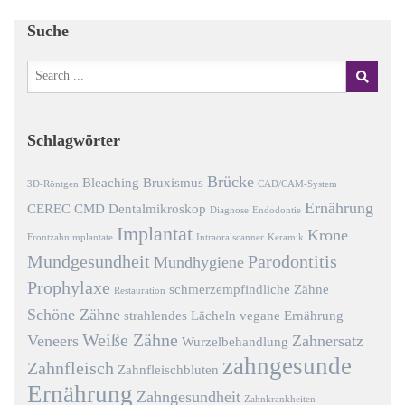
Suche
Schlagwörter
Brücke
Bleaching
Bruxismus
3D-Röntgen
CAD/CAM-System
Ernährung
CEREC
CMD
Dentalmikroskop
Diagnose
Endodontie
Implantat
Krone
Frontzahnimplantate
Intraoralscanner
Keramik
Mundgesundheit
Parodontitis
Mundhygiene
Prophylaxe
schmerzempfindliche Zähne
Restauration
Schöne Zähne
strahlendes Lächeln
vegane Ernährung
Weiße Zähne
Veneers
Zahnersatz
Wurzelbehandlung
zahngesunde
Zahnfleisch
Zahnfleischbluten
Ernährung
Zahngesundheit
Zahnkrankheiten