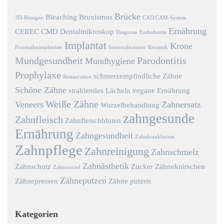
Brücke
Bleaching
Bruxismus
3D-Röntgen
CAD/CAM-System
Ernährung
CEREC
CMD
Dentalmikroskop
Diagnose
Endodontie
Implantat
Krone
Frontzahnimplantate
Intraoralscanner
Keramik
Mundgesundheit
Parodontitis
Mundhygiene
Prophylaxe
schmerzempfindliche Zähne
Restauration
Schöne Zähne
strahlendes Lächeln
vegane Ernährung
Weiße Zähne
Veneers
Zahnersatz
Wurzelbehandlung
zahngesunde
Zahnfleisch
Zahnfleischbluten
Ernährung
Zahngesundheit
Zahnkrankheiten
Zahnpflege
Zahnreinigung
Zahnschmelz
Zahnästhetik
Zahnschutz
Zucker
Zähneknirschen
Zahnwurzel
Zähneputzen
Zähnepressen
Zähne putzen
Kategorien