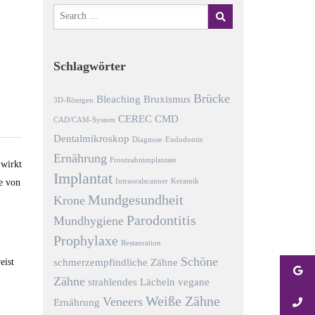
Schlagwörter
Brücke
Bleaching
Bruxismus
3D-Röntgen
CEREC
CMD
CAD/CAM-System
Dentalmikroskop
Diagnose
Endodontie
Ernährung
Frontzahnimplantate
 wirkt
Implantat
e von
Intraoralscanner
Keramik
Mundgesundheit
Krone
Parodontitis
Mundhygiene
Prophylaxe
Restauration
Schöne
eist
schmerzempfindliche Zähne
Zähne
strahlendes Lächeln
vegane
Weiße Zähne
Veneers
Ernährung
,