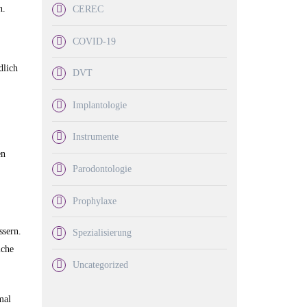
n.
CEREC
COVID-19
dlich
DVT
Implantologie
Instrumente
en
Parodontologie
Prophylaxe
ssern.
Spezialisierung
iche
Uncategorized
mal