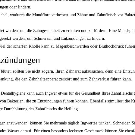
gen oder lindern.
ichel, wodurch die Mundflora verbessert und Zähne und Zahnfleisch vor Bakte
det werden, um die Zahngesundheit zu erhalten und zu fördern. Eine Mundspü
ngesetzt werden, um Schmerzen und Entzündungen zu lindern.
 viel der scharfen Knolle kann zu Magenbeschwerden oder Bluthochdruck führe
tzündungen
 blutet, sollten Sie nicht zögern, Ihren Zahnarzt aufzusuchen, denn eine Entzü
rkrankung, die den Zahnhalteapparat zerstört und zum Zahnverlust führen kann.
 Dentalhygiene kann auch Ingwer etwas für die Gesundheit Ihres Zahnfleischs 
von Bakterien, die zu Entzündungen führen können. Ebenfalls stimuliert die K
re Durchblutung des Zahnfleischs die Heilung.
gen anzuwenden, können Sie mehrmals täglich Ingwertee trinken. Schneiden S
ndes Wasser darauf. Für einen besonders leckeren Geschmack können Sie ebenfa