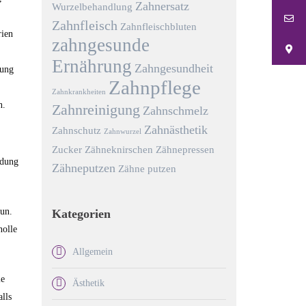
Zahnersatz
Wurzelbehandlung
Zahnfleisch
Zahnfleischbluten
rien
zahngesunde
Ernährung
Zahngesundheit
lung
Zahnpflege
Zahnkrankheiten
n.
Zahnreinigung
Zahnschmelz
Zahnästhetik
Zahnschutz
Zahnwurzel
Zucker
Zähneknirschen
Zähnepressen
ndung
Zähneputzen
Zähne putzen
tun.
Kategorien
nolle
Allgemein
ie
Ästhetik
lls