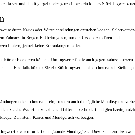
len lassen und damit gurgeln oder ganz einfach ein kleines Stück Ingwer kaue
en
weise durch Karies oder Wurzelentzündungen entstehen können. Selbstverstän
hrem Zahnarzt in Bergen-Enkheim gehen, um die Ursache zu klären und
zen lindern, jedoch keine Erkrankungen heilen.
n im Körper blockieren können. Um Ingwer effektiv auch gegen Zahnschmerzen
 kauen. Ebenfalls können Sie ein Stück Ingwer auf die schmerzende Stelle leg
tzündungen oder -schmerzen sein, sondern auch die tägliche Mundhygiene verbe
ndem sie das Wachstum schädlicher Bakterien verhindert und gleichzeitig nützl
 Plaque, Zahnstein, Karies und Mundgeruch vorbeugen.
Ingwerstückchen fördert eine gesunde Mundhygiene. Diese kann ein- bis zwei