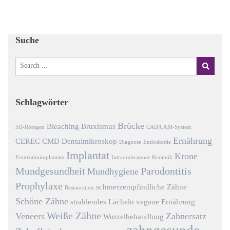
Suche
Schlagwörter
Brücke
Bleaching
Bruxismus
3D-Röntgen
CAD/CAM-System
Ernährung
CEREC
CMD
Dentalmikroskop
Diagnose
Endodontie
Implantat
Krone
Frontzahnimplantate
Intraoralscanner
Keramik
Mundgesundheit
Parodontitis
Mundhygiene
Prophylaxe
schmerzempfindliche Zähne
Restauration
Schöne Zähne
strahlendes Lächeln
vegane Ernährung
Weiße Zähne
Veneers
Zahnersatz
Wurzelbehandlung