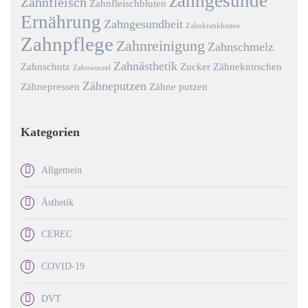
zahngesunde
Zahnfleisch
Zahnfleischbluten
Ernährung
Zahngesundheit
Zahnkrankheiten
Zahnpflege
Zahnreinigung
Zahnschmelz
Zahnästhetik
Zahnschutz
Zucker
Zähneknirschen
Zahnwurzel
Zähneputzen
Zähnepressen
Zähne putzen
Kategorien
Allgemein
Ästhetik
CEREC
COVID-19
DVT