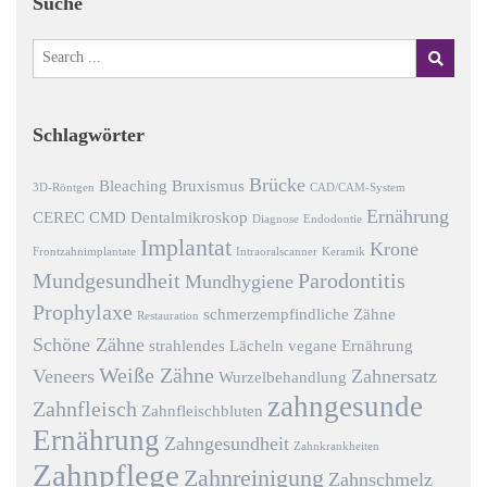
Suche
Schlagwörter
Brücke
Bleaching
Bruxismus
3D-Röntgen
CAD/CAM-System
Ernährung
CEREC
CMD
Dentalmikroskop
Diagnose
Endodontie
Implantat
Krone
Frontzahnimplantate
Intraoralscanner
Keramik
Mundgesundheit
Parodontitis
Mundhygiene
Prophylaxe
schmerzempfindliche Zähne
Restauration
Schöne Zähne
strahlendes Lächeln
vegane Ernährung
Weiße Zähne
Veneers
Zahnersatz
Wurzelbehandlung
zahngesunde
Zahnfleisch
Zahnfleischbluten
Ernährung
Zahngesundheit
Zahnkrankheiten
Zahnpflege
Zahnreinigung
Zahnschmelz